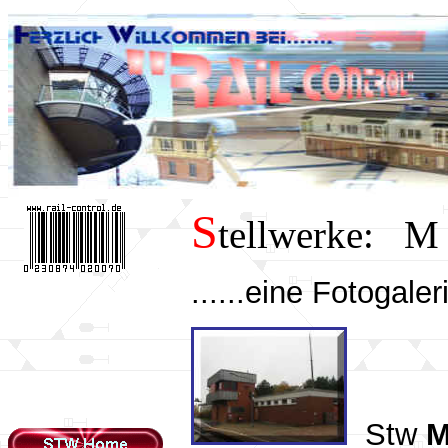
S
tellwerke:
......eine Fotogaler
Stw
M