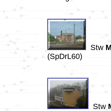
Stw
M
(SpDrL60)
Stw