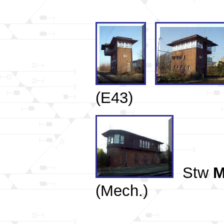
(E43)
Stw
M
(Mech.)