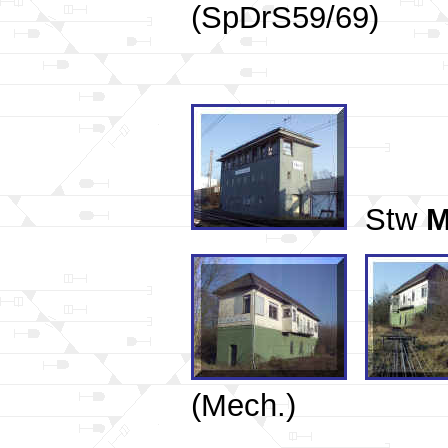
(SpDrS59/69)
Stw
M
(Mech.)